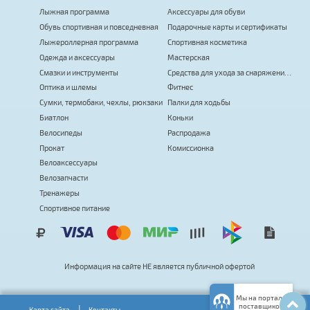
Лыжная программа
Аксессуары для обуви
Обувь спортивная и повседневная
Подарочные карты и сертификаты
Лыжероллерная программа
Спортивная косметика
Одежда и аксессуары
Мастерская
Смазки и инструменты
Средства для ухода за снаряжением
Оптика и шлемы
Фитнес
Сумки, термобаки, чехлы, рюкзаки
Палки для ходьбы
Биатлон
Коньки
Велосипеды
Распродажа
Прокат
Комиссионка
Велоаксессуары
Велозапчасти
Тренажеры
Спортивное питание
т
я
Информация на сайте
Н
Е
я
в
л
с
я
публичной офертой
е
Мы на портале
поставщиков
Карта сайта
Контакты