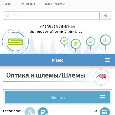
Вход
Регистрация
Забыли пароль?
+7 (495) 978-61-54
+7 (800) 1
+7 (495) 1
экипировочный центр "Спайн-Спорт"
Меню
Оптика и шлемы/Шлемы
Фильтр
Сортировать:
Вид: