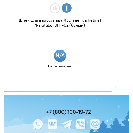
Шлем для велосипеда XLC freeride helmet
'Pinatubo' BH-F02 (белый)
Нет в наличии
(495) 978-61-54
+7 (800) 100-19-72
+7 (495) 143-