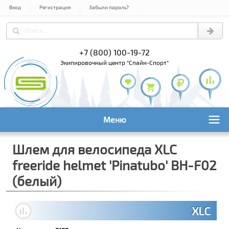
Вход
Регистрация
Забыли пароль?
) 978-61-54
+7 (800) 100-19-72
+7 (495) 1
экипировочный центр "Спайн-Спорт"
Меню
Шлем для велосипеда XLC
freeride helmet 'Pinatubo' BH-F02
(белый)
XLC