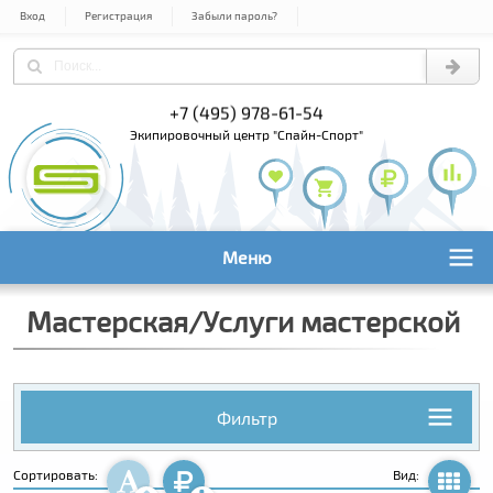
Вход
Регистрация
Забыли пароль?
+7 (495) 978-61-54
+7 (800) 1
+7 (495) 1
экипировочный центр "Спайн-Спорт"
Меню
Мастерская/Услуги мастерской
Фильтр
Сортировать:
Вид: