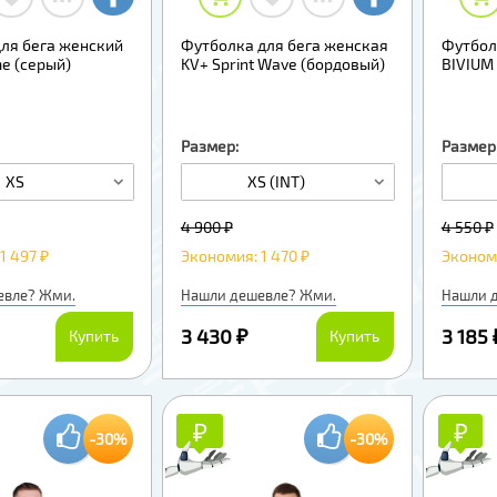
для бега женский
Футболка для бега женская
Футбол
e (серый)
KV+ Sprint Wave (бордовый)
BIVIUM 
Размер:
Размер
XS
XS (INT)
4 900 ₽
4 550 ₽
1 497 ₽
Экономия: 1 470 ₽
Экономи
евле? Жми.
Нашли дешевле? Жми.
Нашли 
3 430 ₽
3 185 
Купить
Купить
₽
₽
₽
₽
-30%
-30%