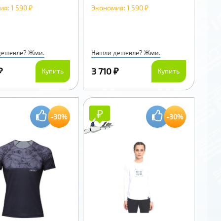
я: 1 590 ₽
Экономия: 1 590 ₽
дешевле? Жми.
Нашли дешевле? Жми.
₽
3 710 ₽
Купить
Купить
₽
₽
-30%
-30%