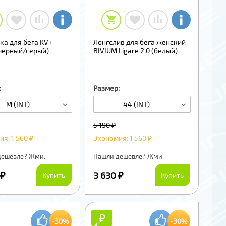
ка для бега KV+
Лонгслив для бега женский
(черный/серый)
BIVIUM Ligare 2.0 (белый)
:
Размер:
M (INT)
44 (INT)
5 190 ₽
я: 1 560 ₽
Экономия: 1 560 ₽
дешевле? Жми.
Нашли дешевле? Жми.
 ₽
3 630 ₽
Купить
Купить
₽
₽
-30%
-30%