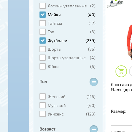
Лосины утепленные
(2)
Майки
(40)
Тайтсы
(17)
Топ
(3)
Футболки
(239)
Шорты
(76)
Шорты утепленные
(4)
Юбки
(6)
Пол
Лонгслив 
Flame (кр
Женский
(116)
Мужской
(40)
Размер:
Унисекс
(123)
Возраст