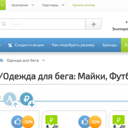
Компания
Партнеры
Купить оптом
+
экипир
я
я
Скидки и акции
Скидки и акции
Как подобрать размер
Как подобрать размер
Бренды
Бренды
В
В
Одежда для бега
/Одежда для бега: Майки, Фут
:
₽
₽
₽
₽
-50%
-30%