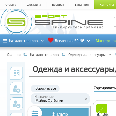
Оплата
Доставка
Возврат
Гарантия
Контакты
Каталог товаров
Каталог товаров
Вселенная SPINE
Вселенная SPINE
Мастерска
Мастерска
Главная
Каталог товаров
Одежда и аксессуары
Одежда и аксессуары
Сортировать
Сбросить все
Назначение:
Майки
Футболки
₽
₽
Фильтр