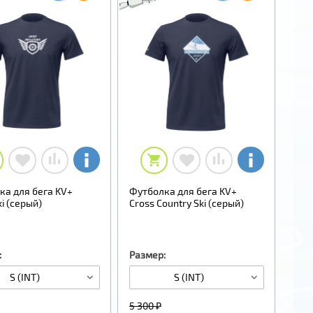
ка для бега KV+
Футболка для бега KV+
ki (серый)
Cross Country Ski (серый)
:
Размер:
S (INT)
S (INT)
5 300 ₽