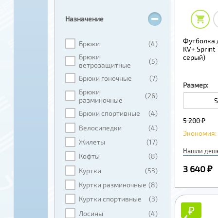
Назначение
Футболка 
Брюки
(4)
KV+ Sprint 
Брюки
серый)
(5)
ветрозащитные
Брюки гоночные
(7)
Размер:
Брюки
(26)
разминочные
S
Брюки спортивные
(4)
5 200 ₽
Велосипедки
(4)
Экономия: 
Жилеты
(17)
Нашли деш
Кофты
(8)
3 640 ₽
Куртки
(53)
Куртки разминочные
(8)
Куртки спортивные
(3)
₽
₽
Лосины
(4)