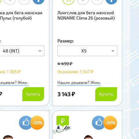
ка для бега женская
Лонгслив для бега женский
Пульс (голубой)
NONAME Clima 26 (розовый)
:
Размер:
48 (INT)
XS
4 490 ₽
я: 1 365 ₽
Экономия: 1 347 ₽
дешевле? Жми.
Нашли дешевле? Жми.
₽
3 143 ₽
Купить
Купить
₽
₽
-30%
-30%