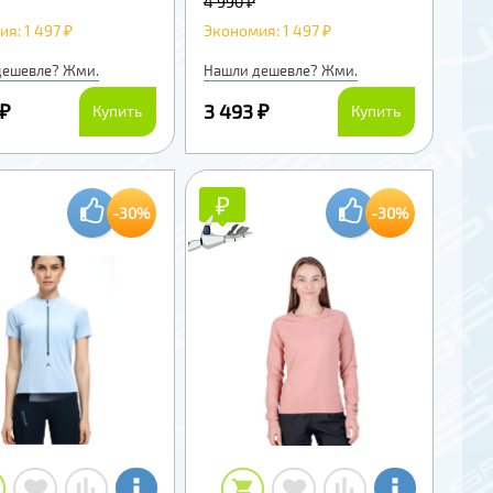
4 990 ₽
я: 1 497 ₽
Экономия: 1 497 ₽
дешевле? Жми.
Нашли дешевле? Жми.
 ₽
3 493 ₽
Купить
Купить
₽
₽
-30%
-30%