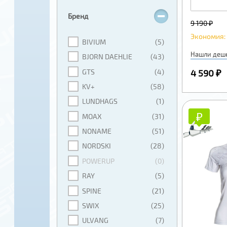
Бренд
9 190 ₽
Экономия: 
BIVIUM
(5)
Нашли деш
BJORN DAEHLIE
(43)
GTS
(4)
4 590 ₽
KV+
(58)
LUNDHAGS
(1)
₽
₽
MOAX
(31)
NONAME
(51)
NORDSKI
(28)
POWERUP
(0)
RAY
(5)
SPINE
(21)
SWIX
(25)
ULVANG
(7)