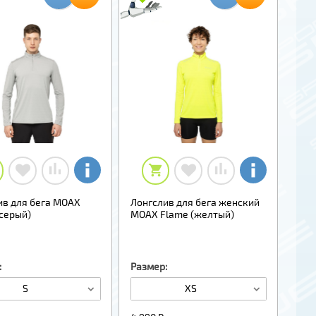
ив для бега MOAX
Лонгслив для бега женский
(серый)
MOAX Flame (желтый)
:
Размер:
S
XS