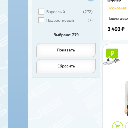
4 990 ₽
Экономия: 
Взрослый
(272)
Нашли деш
Подростковый
(7)
3 493 ₽
Выбрано: 279
Показать
₽
₽
Сбросить