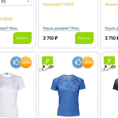
XS
Экономия: 1 590 ₽
Экономи
4 600 ₽
евле? Жми.
Нашли дешевле? Жми.
Нашли 
3 710 ₽
3 710 
Купить
Купить
₽
₽
₽
₽
-30%
-30%