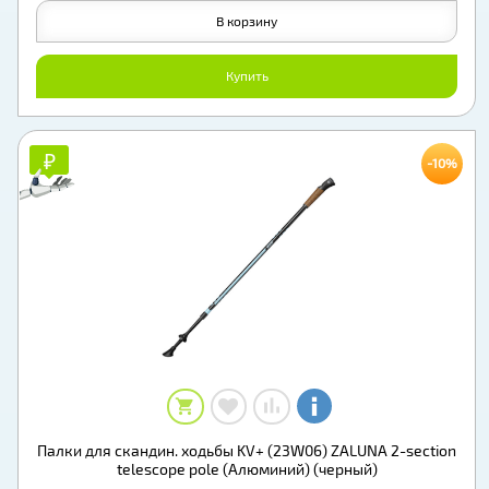
В корзину
Купить
₽
₽
-10%
Палки для скандин. ходьбы KV+ (23W06) ZALUNA 2-section
telescope pole (Алюминий) (черный)