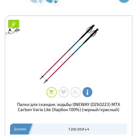
₽
₽
Палки для скандин. ходьбы ONEWAY (OZ60223) MTX
Carbon Vario Lite (Карбон 100%) (черный/красный)
Долями
7 250.00 ₽ x 4