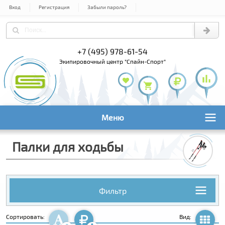
Вход
Регистрация
Забыли пароль?
+7 (495) 978-61-54
+7 (800) 1
+7 (495) 1
экипировочный центр "Спайн-Спорт"
Меню
Палки для ходьбы
Фильтр
Сортировать:
Вид: