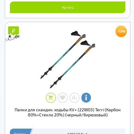
Купить
₽
₽
-10%
Палки для скандин. ходьбы KV+ (22W03) Terri (Карбон
80%+Стекло 20%) (черный/бирюзовый)
Долями