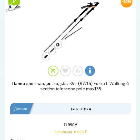
₽
₽
-50%
Палки для скандин. ходьбы KV+ (8W16) Furka C Walking 4
section telescope pole max135
Долями
1 497.50 ₽ x 4
11 990 ₽
Экономия: 6 000 ₽