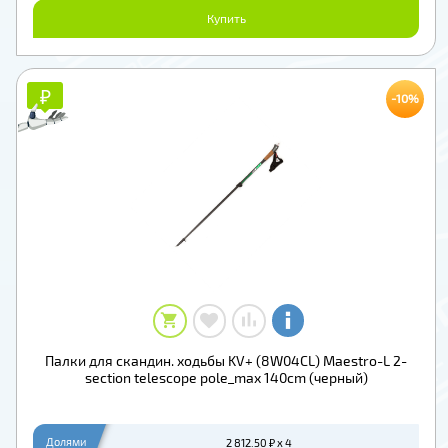
Купить
₽
₽
-10%
Палки для скандин. ходьбы KV+ (8W04CL) Maestro-L 2-
section telescope pole_max 140cm (черный)
Долями
2 812.50 ₽ x 4