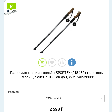
₽
₽
Палки для скандин. ходьбы SPORTEX (F18439) телескоп.
3-х секц., с сист. антишок до 1,35 м. Алюминий
Размер:
135 (Height)
2 598 ₽