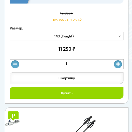
12 500 ₽
Экономия: 1 250 ₽
Размер:
140 (Height)
11 250 ₽
В корзину
Купить
₽
₽