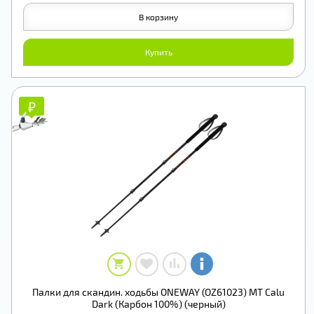
В корзину
Купить
₽
₽
Палки для скандин. ходьбы ONEWAY (OZ61023) MT Calu
Dark (Карбон 100%) (черный)