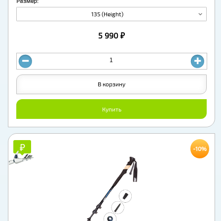
Размер:
135 (Height)
5 990 ₽
В корзину
Купить
₽
₽
-10%