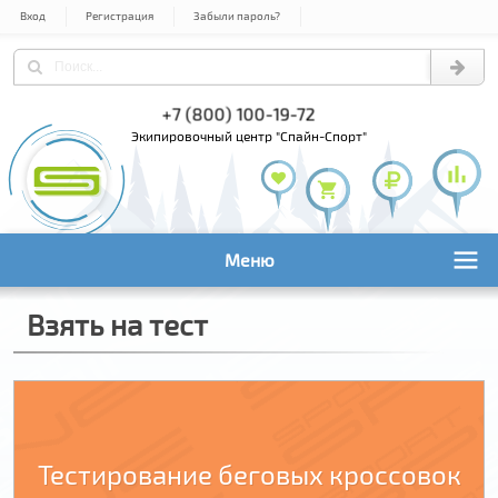
Вход
Регистрация
Забыли пароль?
95) 978-61-54
+7 (800) 100-19-72
+7 (495) 1
экипировочный центр "Спайн-Спорт"
Меню
Взять на тест
Тестирование беговых кроссовок