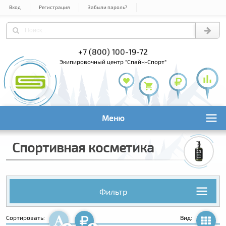
Вход
Регистрация
Забыли пароль?
+7 (800) 100-19-72
+7 (495) 9
+7 (495) 1
экипировочный центр "Спайн-Спорт"
Меню
Спортивная косметика
Фильтр
Сортировать:
Вид: