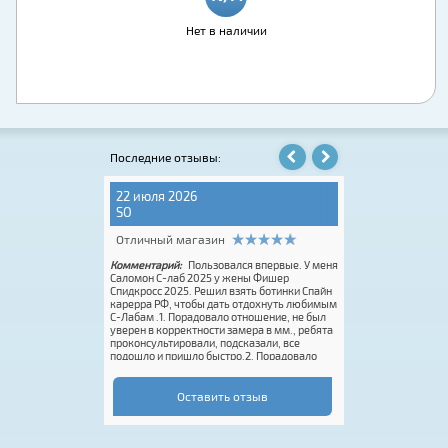
Нет в наличии
Последние отзывы:
22 июля 2026
31 июля 2026
SO
Надежда Е.
Отличный магазин
Отличный мага
ine Carrera RF
Комментарий:
Пользовался впервые. У меня
Комментарий:
Пер
инамо). Помогли с
Саломон С-лаб 2025 у жены Фишер
квалифицированны
оты, дали
Спидкросс 2025. Решил взять ботинки Спайн
клиентами. Качеств
иантов. Ботинки
карерра РФ, чтобы дать отдохнуть любимым
Рекомендую.
голеностоп, по
С-Лабам .1. Порадовало отношение, не был
на тренировках
уверен в корректности замера в мм., ребята
н и модель могу
проконсультировали, подсказали, все
: Все ботинки для
подошло и пришло быстро.2. Порадовало
PINE,
качество. Есть нюансы по посадке ботинок,
но так всегда бывает, привык. 3.
Эксцентриком не пользовался.Итог:
Оставить отзыв
планирую заказать жене кастомные
топовые белые с розовой надписью
Спайн)))Рекомендую!