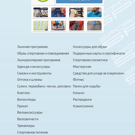
Лыжная программа
Аксессуары для обуви
Обувь спортивная и повседневная
Подарочные карты и сертификаты
Лыжероллерная программа
Спортивная косметика
Одежда и аксессуары
Мастерская
Смазки и инструменты
Средства для ухода за снаряжением
Оптика и шлемы
Фитнес
Сумки, термобаки, чехлы, рюкзаки
Палки для ходьбы
Биатлон
Коньки
Велосипеды
Распродажа
Прокат
Комиссионка
Велоаксессуары
Велозапчасти
Тренажеры
Спортивное питание