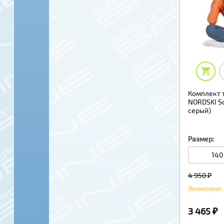
Комплект т
NORDSKI S
серый)
Размер:
140
4 950 ₽
Экономия: 
3 465 ₽