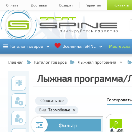
Оплата
Доставка
Возврат
Гарантия
Контакты
Каталог товаров
Каталог товаров
Вселенная SPINE
Вселенная SPINE
Мастерска
Мастерска
Главная
Каталог товаров
Лыжная программа
Лыжная программа/Л
Сортировать
Сбросить все
Вид:
Термобелье
₽
₽
Фильтр