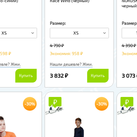
но-синий)
Race Wind (черный)
NORDSKI
черный
Размер:
Размер
XS
XS
4 790 ₽
4 390 ₽
598 ₽
Экономия: 958 ₽
Экономи
евле? Жми.
Нашли дешевле? Жми.
3 832 ₽
3 073
Купить
Купить
₽
₽
₽
₽
-30%
-30%