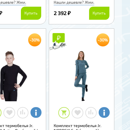
дешевле? Жми.
Нашли дешевле? Жми.
₽
2 392 ₽
Купить
Купить
₽
₽
-30%
-30%
т термобелья Jr.
Комплект термобелья Jr.