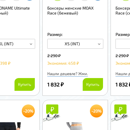
ONAME Ultimate
Боксеры женские MOAX
Боксер
ный)
Race (бежевый)
Race (
Размер:
Размер
XL (INT)
XS (INT)
2 290 ₽
2 290 ₽
398 ₽
Экономия: 458 ₽
Эконом
Нашли дешевле? Жми.
Нашли 
1 832 ₽
1 832 
Купить
Купить
₽
₽
₽
₽
-20%
-20%