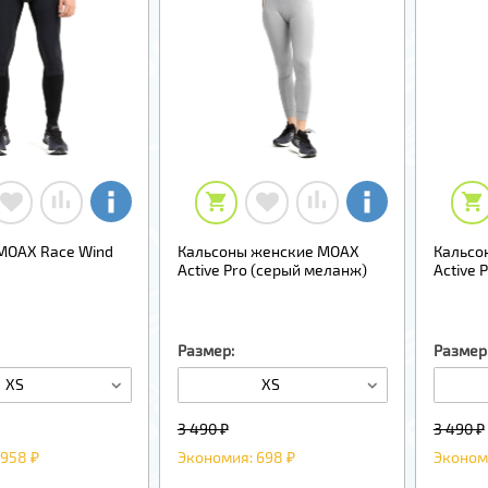
MOAX Race Wind
Кальсоны женские MOAX
Кальсо
Active Pro (серый меланж)
Active 
Размер:
Размер
XS
XS
3 490 ₽
3 490 ₽
958 ₽
Экономия: 698 ₽
Эконом