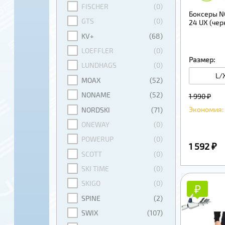
FISCHER
(0)
Боксеры N
GTS
(0)
24 UX (чер
KV+
(68)
LOEFFLER
(0)
Размер:
LUNDHAGS
(0)
L/
MOAX
(52)
NONAME
(52)
1 990 ₽
Экономия: 
NORDSKI
(71)
ONEWAY
(0)
POWERUP
(0)
1 592 ₽
SCOTT
(0)
SKI TIME
(0)
SKIGO
(0)
₽
₽
SPINE
(2)
SWIX
(107)