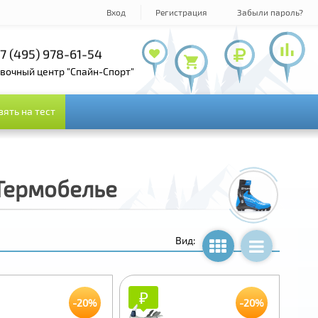
Вход
Регистрация
Забыли пароль?
7 (495) 978-61-54
+7 (800) 100-19-72
+7 (495) 143-73-73
овочный центр "Спайн-Спорт"
зять на тест
зять на тест
Термобелье
Вид:
₽
₽
-20%
-20%