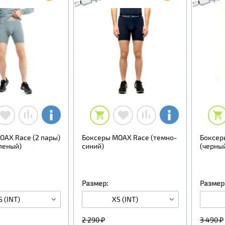
OAX Race (2 пары)
Боксеры MOAX Race (темно-
Боксер
леный)
синий)
(черны
Размер:
Размер
S (INT)
XS (INT)
2 290 ₽
3 490 ₽