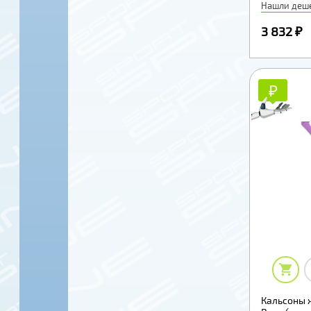
Нашли деш
3 832 ₽
₽
₽
Кальсоны 