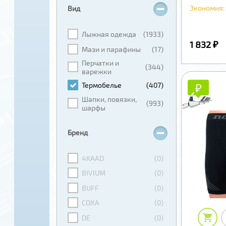
Экономия:
Вид
Лыжная одежда
(1933)
1 832 ₽
Мази и парафины
(17)
Перчатки и
(344)
варежки
₽
₽
Термобелье
(407)
Шапки, повязки,
(993)
шарфы
Бренд
4KAAD
(0)
BIVIUM
(0)
BUFF
(0)
COXA
(0)
DE
(0)