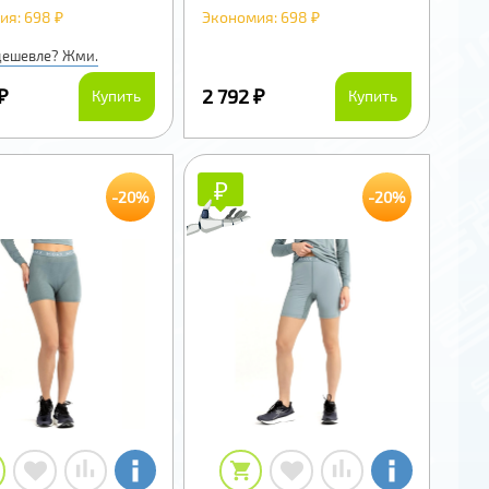
ия: 698 ₽
Экономия: 698 ₽
дешевле? Жми.
₽
2 792 ₽
Купить
Купить
₽
₽
-20%
-20%