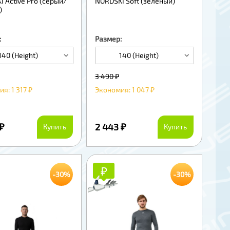
 Active Pro (серый/
NORDSKI Soft (зеленый)
)
:
Размер:
140 (Height)
140 (Height)
3 490 ₽
я: 1 317 ₽
Экономия: 1 047 ₽
 ₽
2 443 ₽
Купить
Купить
₽
₽
-30%
-30%