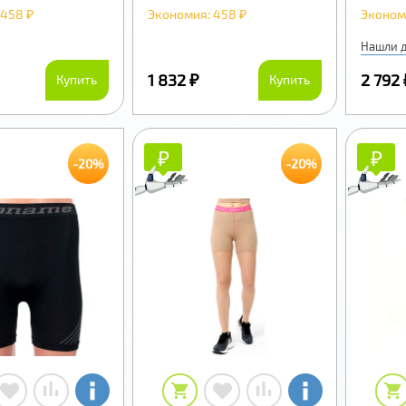
 458 ₽
Экономия: 458 ₽
Эконом
Нашли 
1 832 ₽
2 792 
Купить
Купить
₽
₽
₽
₽
-20%
-20%