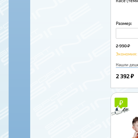
Race (тем
Размер:
2 990 ₽
Экономия: 
Нашли деш
2 392 ₽
₽
₽