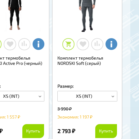
кт термобелья
Комплект термобелья
 Active Pro (черный)
NORDSKI Soft (серый)
:
Размер:
XS (INT)
XS (INT)
3 990 ₽
я: 1 557 ₽
Экономия: 1 197 ₽
 ₽
2 793 ₽
Купить
Купить