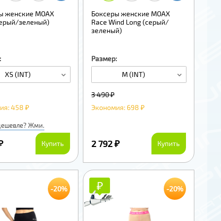
ы женские MOAX
Боксеры женские MOAX
серый/зеленый)
Race Wind Long (серый/
зеленый)
:
Размер:
XS (INT)
M (INT)
3 490 ₽
ия: 458 ₽
Экономия: 698 ₽
дешевле? Жми.
₽
2 792 ₽
Купить
Купить
₽
₽
-20%
-20%