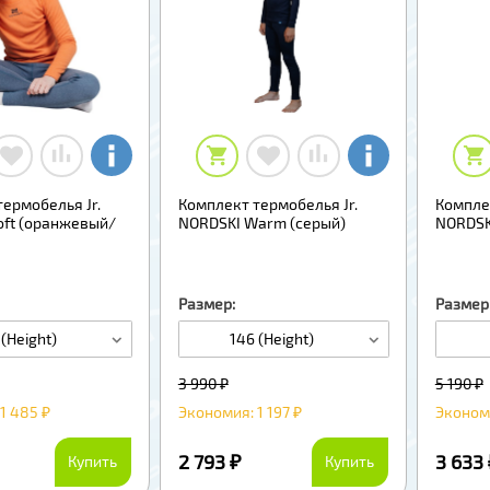
ермобелья Jr.
Комплект термобелья Jr.
Компле
oft (оранжевый/
NORDSKI Warm (серый)
NORDSKI
Размер:
Размер
 (Height)
146 (Height)
3 990 ₽
5 190 ₽
1 485 ₽
Экономия: 1 197 ₽
Экономи
2 793 ₽
3 633
Купить
Купить