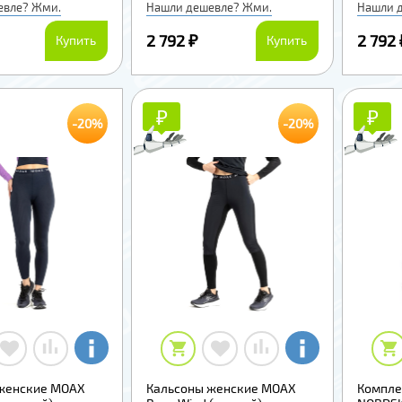
евле? Жми.
Нашли дешевле? Жми.
Нашли 
2 792 ₽
2 792 
Купить
Купить
₽
₽
₽
₽
-20%
-20%
женские MOAX
Кальсоны женские MOAX
Комплек