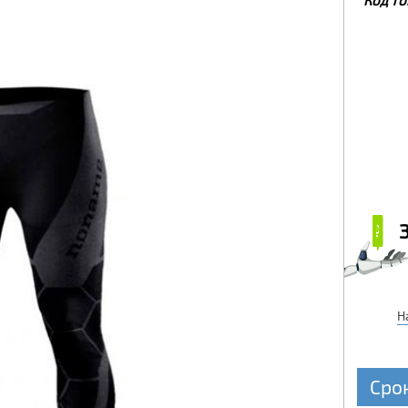
₽
₽
Н
Сро