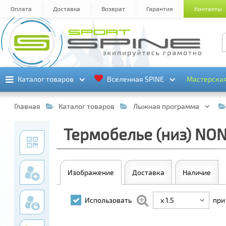
Оплата
Доставка
Возврат
Гарантия
Контакты
Каталог товаров
Каталог товаров
Вселенная SPINE
Вселенная SPINE
Мастерска
Мастерска
Главная
Каталог товаров
Лыжная программа
Термобелье (низ) NON
Изображение
Доставка
Наличие
x 1.5
Использовать
при