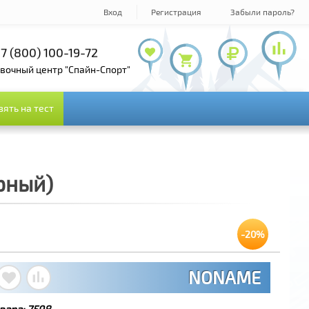
Вход
Регистрация
Забыли пароль?
7 (800) 100-19-72
+7 (495) 143-73-73
овочный центр "Спайн-Спорт"
зять на тест
зять на тест
рный)
-20%
NONAME
вара:
7598