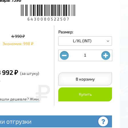
6430080522507
Размер:
4 990 ₽
L/XL (INT)
Экономия: 998 ₽
3 992 ₽
(за штуку)
В корзину
Купить
ашли дешевле? Жми.
ки отгрузки