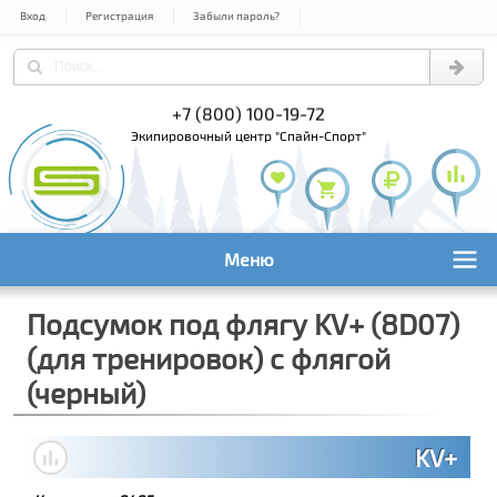
Вход
Регистрация
Забыли пароль?
) 978-61-54
+7 (800) 100-19-72
+7 (495) 1
экипировочный центр "Спайн-Спорт"
Меню
Подсумок под флягу KV+ (8D07)
(для тренировок) с флягой
(черный)
KV+