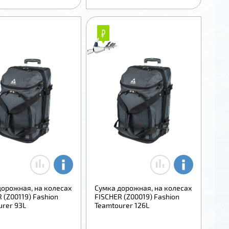
₽
₽
дорожная, на колесах
Сумка дорожная, на колесах
 (Z00119) Fashion
FISCHER (Z00019) Fashion
urer 93L
Teamtourer 126L