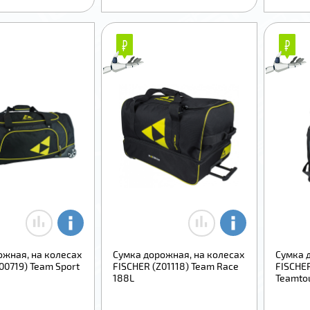
₽
₽
₽
₽
ожная, на колесах
Сумка дорожная, на колесах
Сумка 
00719) Team Sport
FISCHER (Z01118) Team Race
FISCHER
188L
Teamto