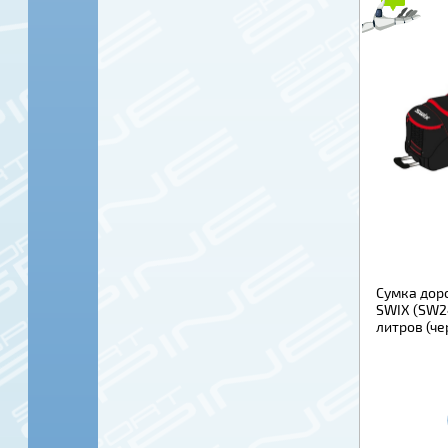
Сумка дор
SWIX (SW2
литров (ч