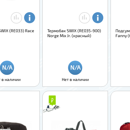
SWIX (RE033) Race
Термобак SWIX (RE035-900)
Подсум
Norge Mix Jr. (красный)
Fanny (
 в наличии
Нет в наличии
₽
₽