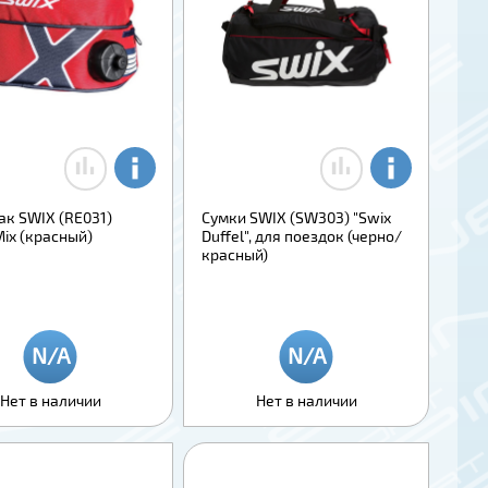
ак SWIX (RE031)
Сумки SWIX (SW303) "Swix
ix (красный)
Duffel", для поездок (черно/
красный)
Нет в наличии
Нет в наличии