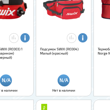
WIX (RE003) 1
Подсумок SWIX (RE004)
Термоб
нариком)
Малый (красный)
Norge M
черный)
 в наличии
Нет в наличии
₽
₽