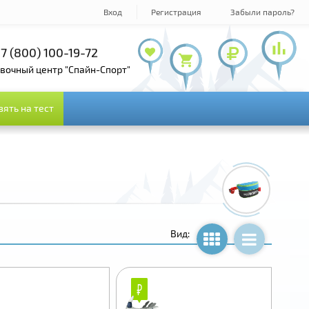
Вход
Регистрация
Забыли пароль?
7 (495) 978-61-54
+7 (800) 100-19-72
+7 (495) 143-73-73
овочный центр "Спайн-Спорт"
зять на тест
зять на тест
Вид:
₽
₽