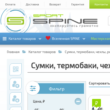
Оплата
Доставка
Возврат
Гарантия
Контакты
Каталог товаров
Каталог товаров
Вселенная SPINE
Вселенная SPINE
Мастерска
Мастерска
Главная
Каталог товаров
Сумки, термобаки, чехлы, 
Сумки, термобаки, че
Сортировать
Фильтр
Цена, ₽
₽
₽
от:
до: