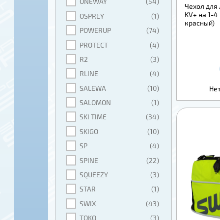
ONEWAY
(54)
Чехол для
KV+ на 1-4
OSPREY
(1)
красный)
POWERUP
(74)
PROTECT
(4)
R2
(3)
RLINE
(4)
SALEWA
(10)
Нет
SALOMON
(1)
SKI TIME
(34)
SKIGO
(10)
SP
(4)
SPINE
(22)
SQUEEZY
(3)
STAR
(1)
SWIX
(43)
TOKO
(3)