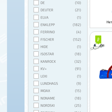
DE
(10)
DEUTER
(21)
ELVA
(1)
Нет
ENKLEPP
(182)
FERRINO
(4)
₽
₽
FISCHER
(152)
HIDE
(1)
ISOSTAR
(18)
KANROCK
(32)
KV+
(91)
LEKI
(1)
LUNDHAGS
(9)
MOAX
(15)
NONAME
(18)
NORDSKI
(25)