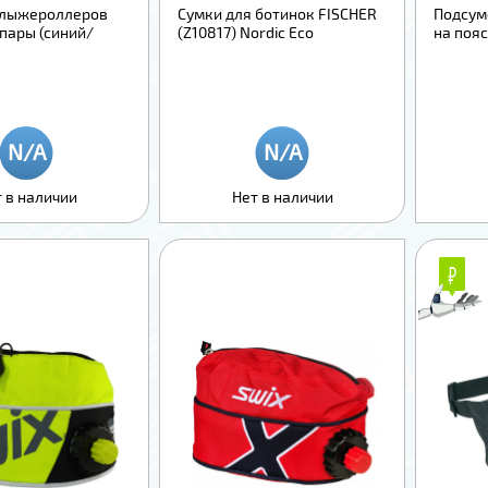
 лыжероллеров
Сумки для ботинок FISCHER
Подсум
 пары (синий/
(Z10817) Nordic Eco
на поя
 в наличии
Нет в наличии
₽
₽