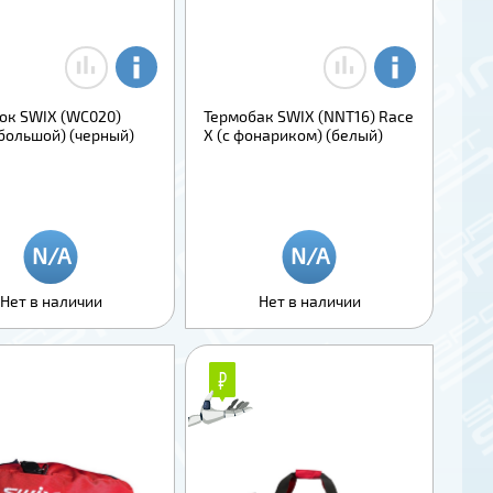
ок SWIX (WC020)
Термобак SWIX (NNT16) Race
большой) (черный)
X (с фонариком) (белый)
Нет в наличии
Нет в наличии
₽
₽