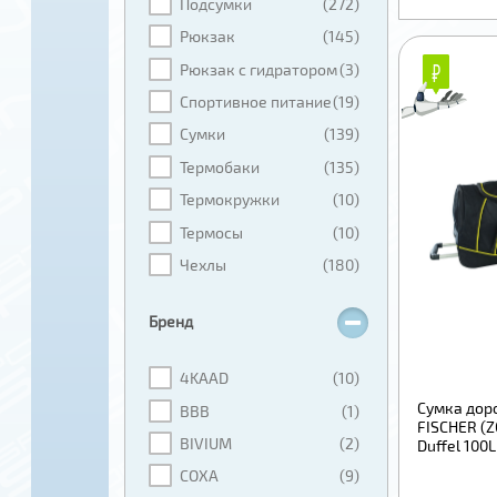
Подсумки
(272)
Рюкзак
(145)
₽
₽
Рюкзак с гидратором
(3)
Спортивное питание
(19)
Сумки
(139)
Термобаки
(135)
Термокружки
(10)
Термосы
(10)
Чехлы
(180)
Бренд
4KAAD
(10)
Сумка дор
BBB
(1)
FISCHER (Z
BIVIUM
(2)
Duffel 100L
COXA
(9)