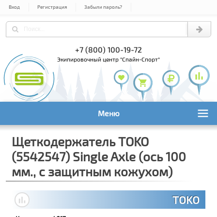
Вход
Регистрация
Забыли пароль?
) 978-61-54
+7 (800) 100-19-72
+7 (495) 1
экипировочный центр "Спайн-Спорт"
Меню
Щеткодержатель TOKO
(5542547) Single Axle (ось 100
мм., с защитным кожухом)
TOKO