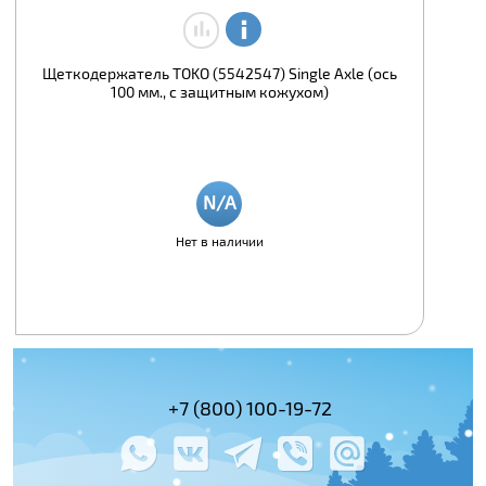
Щеткодержатель TOKO (5542547) Single Axle (ось
100 мм., с защитным кожухом)
Нет в наличии
(495) 978-61-54
+7 (800) 100-19-72
+7 (495) 143-