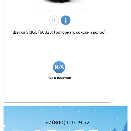
Щетка SKIGO (68323) (роторная, конский волос)
Нет в наличии
(495) 978-61-54
+7 (800) 100-19-72
+7 (495) 143-