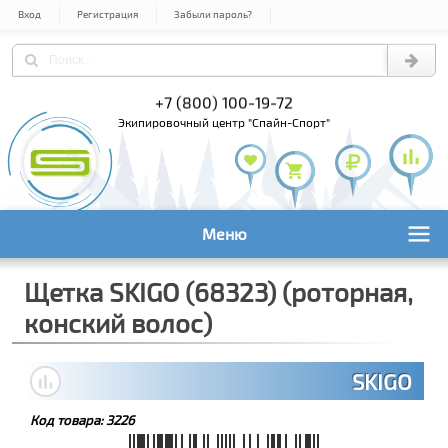
Вход
Регистрация
Забыли пароль?
) 978-61-54
+7 (800) 100-19-72
+7 (495) 1
экипировочный центр "Спайн-Спорт"
Меню
Щетка SKIGO (68323) (роторная,
конский волос)
SKIGO
Код товара:
3226