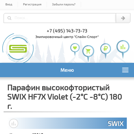
Вход
Регистрация
Забыли пароль?
+7 (495) 143-73-73
+7 (495) 9
+7 (800) 1
экипировочный центр "Спайн-Спорт"
Меню
Парафин высокофтористый
SWIX HF7X Violet (-2°С -8°С) 180
г.
SWIX