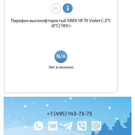
Парафин высокофтористый SWIX HF7X Violet (-2°С
-8°С) 180 г.
Нет в наличии
+7 (495) 143-73-73
+7 (495) 978-
+7 (800) 100-