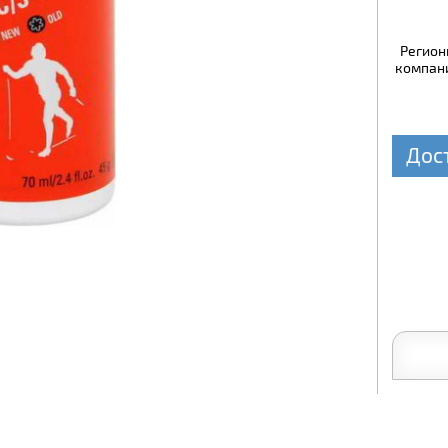
Регион
компани
Дос