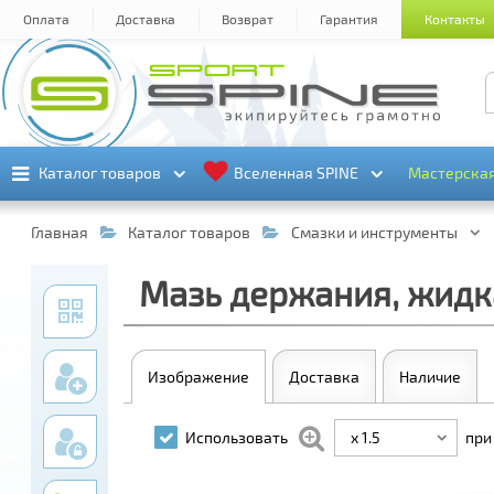
Оплата
Доставка
Возврат
Гарантия
Контакты
Каталог товаров
Каталог товаров
Вселенная SPINE
Вселенная SPINE
Мастерска
Мастерска
Главная
Каталог товаров
Смазки и инструменты
Мазь держания, жидкая
Изображение
Доставка
Наличие
x 1.5
Использовать
при