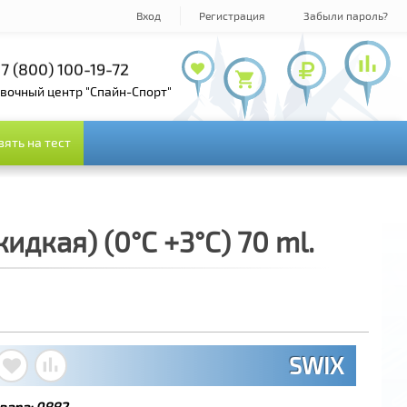
Вход
Регистрация
Забыли пароль?
7 (800) 100-19-72
+7 (495) 143-73-73
овочный центр "Спайн-Спорт"
зять на тест
зять на тест
дкая) (0°С +3°С) 70 ml.
SWIX
вара:
9882