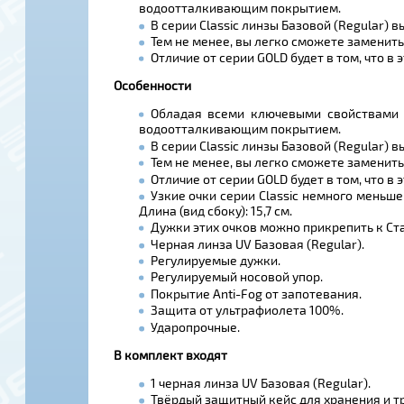
водоотталкивающим покрытием.
В серии Classic линзы Базовой (Regular) в
Тем не менее, вы легко сможете заменить 
Отличие от серии GOLD будет в том, что в 
Особенности
Обладая всеми ключевыми свойствами с
водоотталкивающим покрытием.
В серии Classic линзы Базовой (Regular) в
Тем не менее, вы легко сможете заменить 
Отличие от серии GOLD будет в том, что в 
Узкие очки серии Classic немного меньше 
Длина (вид сбоку): 15,7 см.
Дужки этих очков можно прикрепить к Ста
Черная линза UV Базовая (Regular).
Регулируемые дужки.
Регулируемый носовой упор.
Покрытие Anti-Fog от запотевания.
Защита от ультрафиолета 100%.
Ударопрочные.
В комплект входят
1 черная линза UV Базовая (Regular).
Твёрдый защитный кейс для хранения и т