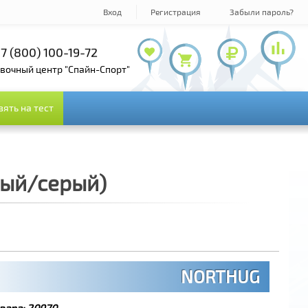
Вход
Регистрация
Забыли пароль?
7 (800) 100-19-72
+7 (495) 143-73-73
овочный центр "Спайн-Спорт"
зять на тест
зять на тест
лый/серый)
NORTHUG
вара:
20970