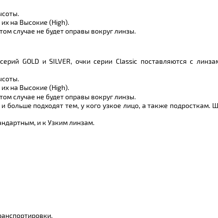
ысоты.
их на Высокие (High).
этом случае не будет оправы вокруг линзы.
ерий GOLD и SILVER, очки серии Classic поставляются с линз
ысоты.
их на Высокие (High).
этом случае не будет оправы вокруг линзы.
и больше подходят тем, у кого узкое лицо, а также подросткам. Ши
ндартным, и к Узким линзам.
ранспортировки.