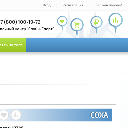
Вход
Регистрация
Забыли пароль?
 (800) 100-19-72
+7 (495) 143-73-73
овочный центр "Спайн-Спорт"
зять на тест
зять на тест
COXA
вара:
19749