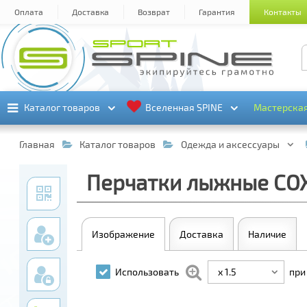
Оплата
Доставка
Возврат
Гарантия
Контакты
Каталог товаров
Каталог товаров
Вселенная SPINE
Вселенная SPINE
Мастерска
Мастерска
Главная
Каталог товаров
Одежда и аксессуары
Перчатки лыжные COX
Изображение
Доставка
Наличие
x 1.5
Использовать
при