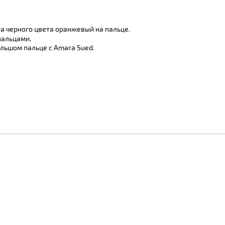
a черного цвета оранжевый на пальце.
пальцами.
ольшом пальце с Amara Sued.