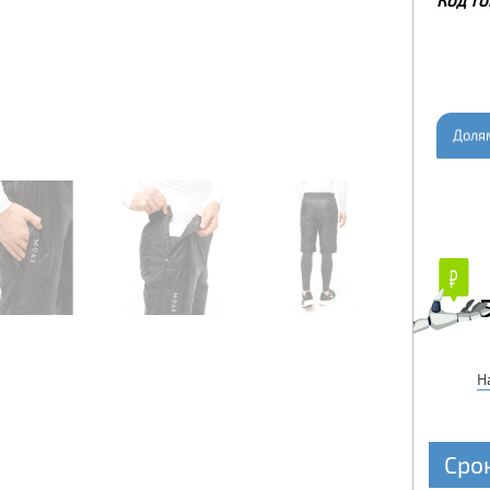
Доля
₽
₽
Н
Сро