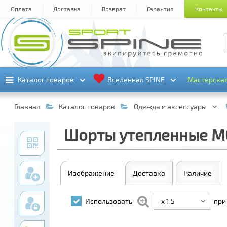
Оплата
Доставка
Возврат
Гарантия
Контакты
Каталог товаров
Каталог товаров
Вселенная SPINE
Вселенная SPINE
Мастерска
Мастерска
Главная
Каталог товаров
Одежда и аксессуары
Шорты утепленные MO
Изображение
Доставка
Наличие
x 1.5
Использовать
при