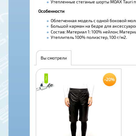
Утепленные стеганые шорты MOAX Tauri п
Особенности
Облегченная модель с одной боковой молн
Большой карман на бедре для аксессуаро
Состав: Материал 1: 100% нейлон; Материа
Утеплитель 100% полиэстер, 100 г/м2.
Вы смотрели
₽
₽
-20%