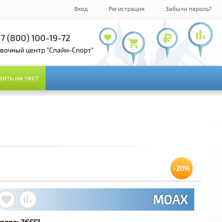
Вход
Регистрация
Забыли пароль?
7 (800) 100-19-72
+7 (495) 143-73-73
овочный центр "Спайн-Спорт"
зять на тест
зять на тест
-20%
MOAX
вара:
26551