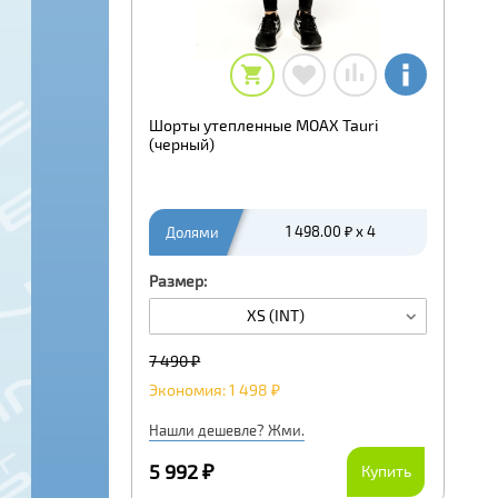
Шорты утепленные MOAX Tauri
(черный)
Долями
1 498.00 ₽ x 4
Размер:
XS (INT)
7 490 ₽
Экономия: 1 498 ₽
Нашли дешевле? Жми.
5 992 ₽
Купить