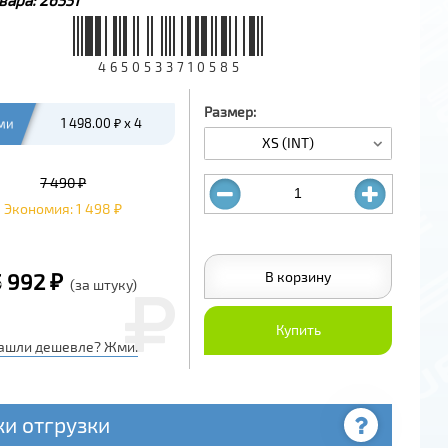
4650533710585
Размер:
ми
1 498.00 ₽ x 4
XS (INT)
7 490 ₽
Экономия: 1 498 ₽
В корзину
5 992 ₽
(за штуку)
Купить
ашли дешевле? Жми.
ки отгрузки