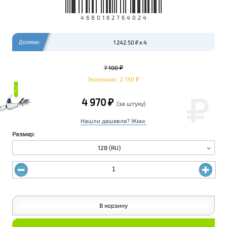
4680162764024
Долями
1 242.50 ₽ x 4
7 100 ₽
Экономия: 2 130 ₽
₽
₽
4 970 ₽
(за штуку)
Нашли дешевле? Жми.
Размер:
128 (RU)
В корзину