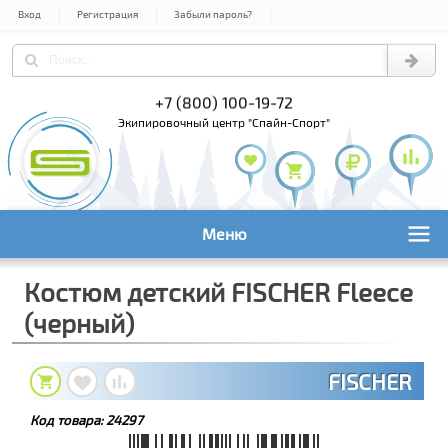
Вход
Регистрация
Забыли пароль?
) 978-61-54
+7 (800) 100-19-72
+7 (495) 1
экипировочный центр "Спайн-Спорт"
Меню
Костюм детский FISCHER Fleece
(черный)
FISCHER
Код товара:
24297