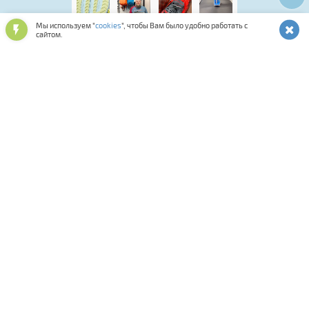
Мы используем "
cookies
", чтобы Вам было удобно работать с
сайтом.
Лыжная программа
Аксессуары для обуви
Обувь спортивная и повседневная
Подарочные карты и сертификаты
Лыжероллерная программа
Спортивная косметика
Одежда и аксессуары
Мастерская
Смазки и инструменты
Средства для ухода за снаряжением
Оптика и шлемы
Фитнес
Сумки, термобаки, чехлы, рюкзаки
Палки для ходьбы
Биатлон
Коньки
Велосипеды
Распродажа
Прокат
Комиссионка
Велоаксессуары
Велозапчасти
Тренажеры
Спортивное питание