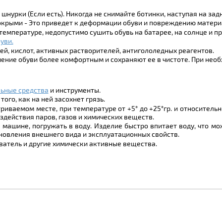
шнурки (Если есть). Никогда не снимайте ботинки, наступая на зад
крыми - Это приведет к деформации обуви и повреждению матери
температуре, недопустимо сушить обувь на батарее, на солнце и 
уви.
й, кислот, активных растворителей, антигололедных реагентов.
шение обуви более комфортным и сохраняют ее в чистоте. При нео
ьные средства
и инструменты.
ого, как на ней засохнет грязь.
риваемом месте, при температуре от +5° до +25°гр. и относите
здействия паров, газов и химических веществ.
 машине, погружать в воду. Изделие быстро впитает воду, что 
новления внешнего вида и эксплуатационных свойств.
атель и другие химически активные вещества.