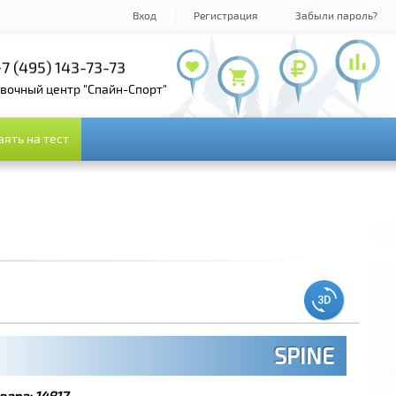
Вход
Регистрация
Забыли пароль?
7 (800) 100-19-72
+7 (495) 978-61-54
+7 (495) 143-73-73
овочный центр "Спайн-Спорт"
зять на тест
зять на тест
SPINE
вара:
14817