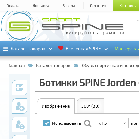
Оплата
Доставка
Возврат
Гарантия
Контакты
Каталог товаров
Каталог товаров
Вселенная SPINE
Вселенная SPINE
Мастерска
Мастерска
Главная
Каталог товаров
Обувь спортивная и повсе
Ботинки SPINE Jorden
Изображение
360° (3D)
x 1.5
Использовать
при