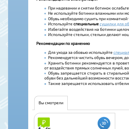
При надевании и снятии ботинок ослабьте 
Не используйте ботинки влажными или мо
Обувь необходимо сушить при комнатной 
Используйте
специальные
сушилки для об
Избегайте воздействия на ботинки щелоче
Используйте стельки, стельки делают но
Рекомендации по хранению
Для ухода за обовью используйте
специал
Рекомендуется чистить обувь вечером, до т
Хранить ботинки рекомендуется в провет
от воздействия прямых солнечных лучей, во
Обувь запрещается стирать в стиральной
обуви без дальнейшей возможности восста
Также запрещается использовать отбелив
Вы смотрели
₽
₽