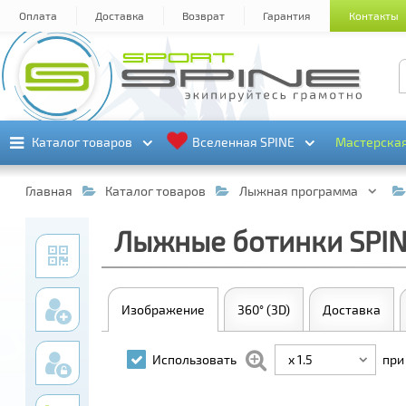
Оплата
Доставка
Возврат
Гарантия
Контакты
Каталог товаров
Каталог товаров
Вселенная SPINE
Вселенная SPINE
Мастерска
Мастерска
Главная
Каталог товаров
Лыжная программа
Лыжные ботинки SPINE 
Изображение
360° (3D)
Доставка
x 1.5
Использовать
при