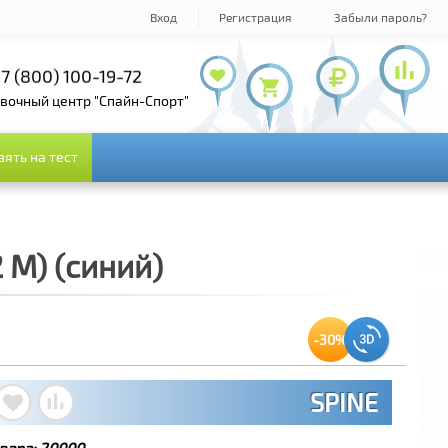
Вход
Регистрация
Забыли пароль?
7 (495) 978-61-54
+7 (800) 100-19-72
+7 (495) 143-73-73
овочный центр "Спайн-Спорт"
зять на тест
зять на тест
 M) (синий)
-30%
SPINE
вара:
20000