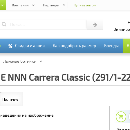
Компания
Партнеры
Купить оптом
+
экипир
я
я
Скидки и акции
Скидки и акции
Как подобрать размер
Как подобрать размер
Бренды
Бренды
В
В
Лыжные ботинки
NNN Carrera Classic (291/1-22
Наличие
 наведении на изображение
Код то