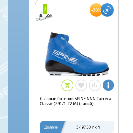
₽
₽
-30%
Лыжные ботинки SPINE NNN Carrera
Classic (291/1-22 M) (синий)
Долями
3 497.50 ₽ x 4