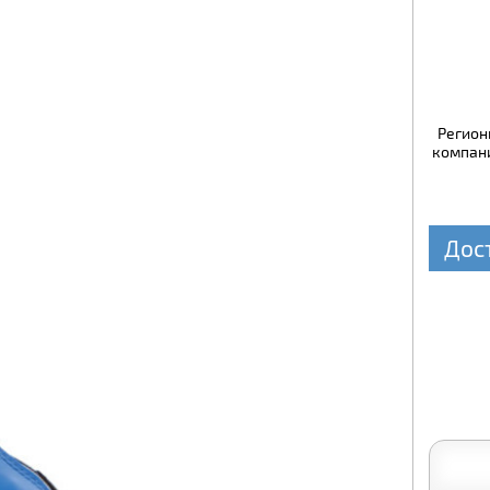
Регион
компани
Дос