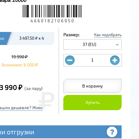
4660182106950
Размер:
Как подобрать
ми
3 497.50 ₽ x 4
37 (EU)
19 990 ₽
Экономия: 6 000 ₽
В корзину
3 990 ₽
(за пару)
Купить
ашли дешевле? Жми.
ки отгрузки