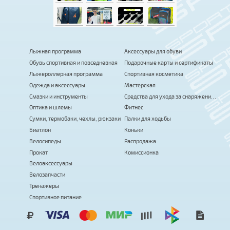
Лыжная программа
Аксессуары для обуви
Обувь спортивная и повседневная
Подарочные карты и сертификаты
Лыжероллерная программа
Спортивная косметика
Одежда и аксессуары
Мастерская
Смазки и инструменты
Средства для ухода за снаряжением
Оптика и шлемы
Фитнес
Сумки, термобаки, чехлы, рюкзаки
Палки для ходьбы
Биатлон
Коньки
Велосипеды
Распродажа
Прокат
Комиссионка
Велоаксессуары
Велозапчасти
Тренажеры
Спортивное питание