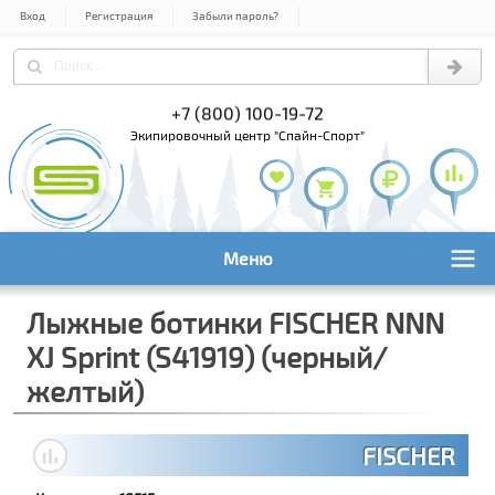
Вход
Регистрация
Забыли пароль?
) 978-61-54
+7 (800) 100-19-72
+7 (495) 1
экипировочный центр "Спайн-Спорт"
Меню
Лыжные ботинки FISCHER NNN
XJ Sprint (S41919) (черный/
желтый)
FISCHER