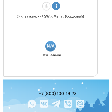
Жилет женский SWIX Menali (бордовый)
Нет в наличии
(495) 978-61-54
+7 (800) 100-19-72
+7 (495) 143-