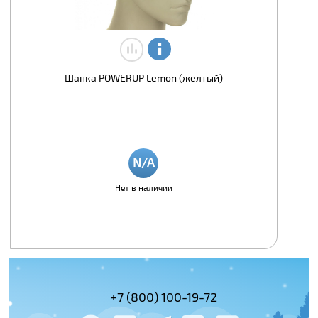
Шапка POWERUP Lemon (желтый)
Нет в наличии
(495) 978-61-54
+7 (800) 100-19-72
+7 (495) 143-