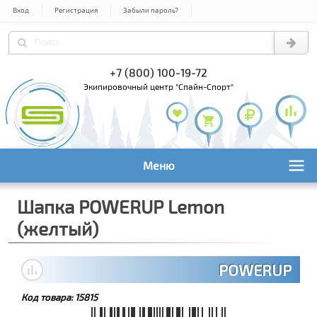
Вход
Регистрация
Забыли пароль?
) 978-61-54
+7 (800) 100-19-72
+7 (495) 1
экипировочный центр "Спайн-Спорт"
Меню
Шапка POWERUP Lemon
(желтый)
POWERUP
Код товара:
15815