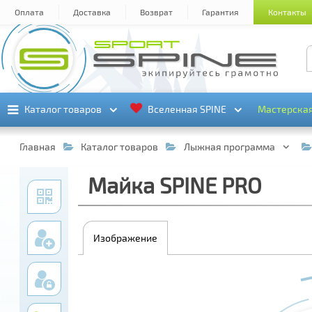
Оплата
Доставка
Возврат
Гарантия
Контакты
Каталог товаров
Каталог товаров
Вселенная SPINE
Вселенная SPINE
Мастерска
Мастерска
Главная
Каталог товаров
Лыжная программа
Майка SPINE PRO
Изображение