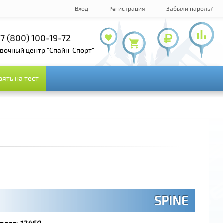
Вход
Регистрация
Забыли пароль?
7 (800) 100-19-72
+7 (495) 143-73-73
овочный центр "Спайн-Спорт"
зять на тест
зять на тест
SPINE
вара:
12468