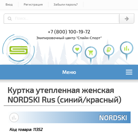
Вход
Регистрация
Забыли пароль?
) 978-61-54
+7 (800) 100-19-72
+7 (495) 1
экипировочный центр "Спайн-Спорт"
Меню
Куртка утепленная женская
NORDSKI Rus (синий/красный)
NORDSKI
Код товара:
11352