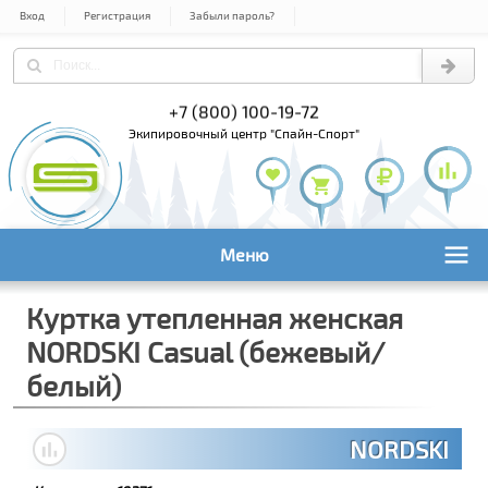
Вход
Регистрация
Забыли пароль?
) 978-61-54
+7 (800) 100-19-72
+7 (495) 1
экипировочный центр "Спайн-Спорт"
Меню
Куртка утепленная женская
NORDSKI Casual (бежевый/
белый)
NORDSKI