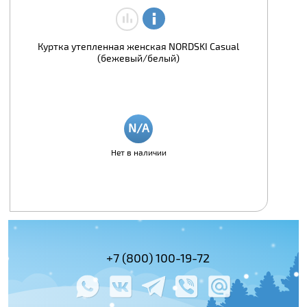
Куртка утепленная женская NORDSKI Casual
(бежевый/белый)
Нет в наличии
(495) 978-61-54
+7 (800) 100-19-72
+7 (495) 143-