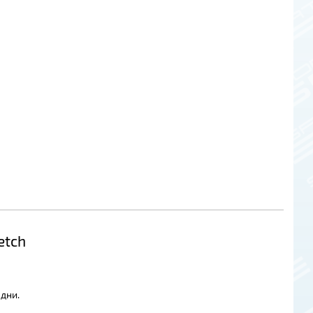
etch
дни.