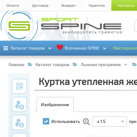
Оплата
Доставка
Возврат
Гарантия
Контакты
Каталог товаров
Каталог товаров
Вселенная SPINE
Вселенная SPINE
Мастерска
Мастерска
Главная
Каталог товаров
Лыжная программа
Куртка утепленная же
Изображение
x 1.5
Использовать
при