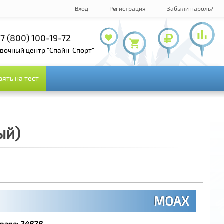
Вход
Регистрация
Забыли пароль?
+7 (495) 978-61-54
+7 (495) 143-73-73
+7 (800) 100-19-72
овочный центр "Спайн-Спорт"
зять на тест
зять на тест
ый)
MOAX
вара:
24828