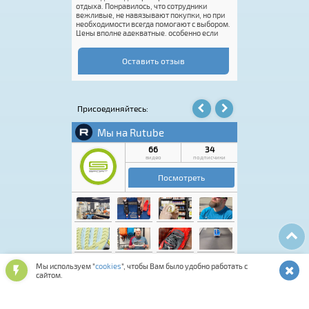
отдыха. Понравилось, что сотрудники
Это супер. Единств
вежливые, не навязывают покупки, но при
размерная сетка.
необходимости всегда помогают с выбором.
половинки или доб
Цены вполне адекватные, особенно если
это делает Rossign
попасть на акцию. Покупку оформили
вас реально классн
быстро, впечатления от посещения остались
только положительные. Если нужен
Оставить отзыв
качественный спортивный инвентарь или
экипировка, этот магазин точно стоит
посетить.
Присоединяйтесь:
Мы используем "
cookies
", чтобы Вам было удобно работать с
сайтом.
Лыжная программа
Аксессуары для обуви
Обувь спортивная и повседневная
Подарочные карты и сертификаты