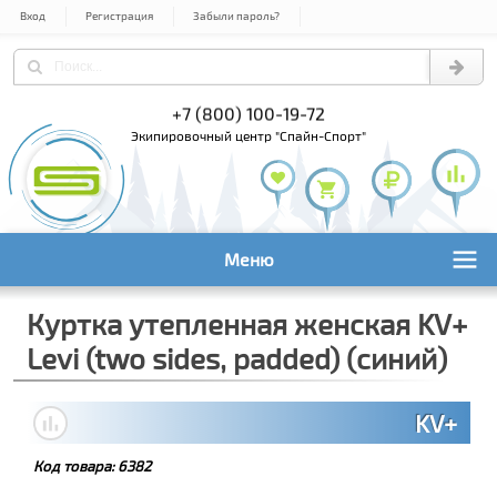
Вход
Регистрация
Забыли пароль?
) 978-61-54
+7 (800) 100-19-72
+7 (495) 1
экипировочный центр "Спайн-Спорт"
Меню
Куртка утепленная женская KV+
Levi (two sides, padded) (синий)
KV+
Код товара:
6382