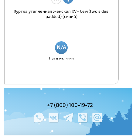
Куртка утепленная женская KV+ Levi (two sides,
padded) (синий)
Нет в наличии
(495) 978-61-54
+7 (800) 100-19-72
+7 (495) 143-