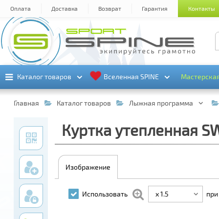
Оплата
Доставка
Возврат
Гарантия
Контакты
Каталог товаров
Каталог товаров
Вселенная SPINE
Вселенная SPINE
Мастерска
Мастерска
Главная
Каталог товаров
Лыжная программа
Куртка утепленная SW
Изображение
x 1.5
Использовать
при