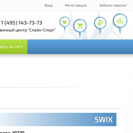
Вход
Регистрация
Забыли пароль?
7 (495) 143-73-73
+7 (495) 978-61-54
+7 (800) 100-19-72
овочный центр "Спайн-Спорт"
зять на тест
зять на тест
SWIX
вара:
10270