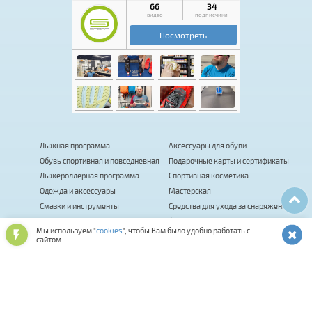
Лыжная программа
Аксессуары для обуви
Обувь спортивная и повседневная
Подарочные карты и сертификаты
Лыжероллерная программа
Спортивная косметика
Одежда и аксессуары
Мастерская
Смазки и инструменты
Средства для ухода за снаряжением
Оптика и шлемы
Фитнес
Мы используем "
cookies
", чтобы Вам было удобно работать с
Сумки, термобаки, чехлы, рюкзаки
Палки для ходьбы
сайтом.
Биатлон
Коньки
Велосипеды
Распродажа
Прокат
Комиссионка
Велоаксессуары