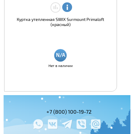
Куртка утепленная SWIX Surmount Primaloft
(красный)
Нет в наличии
(495) 978-61-54
+7 (800) 100-19-72
+7 (495) 143-