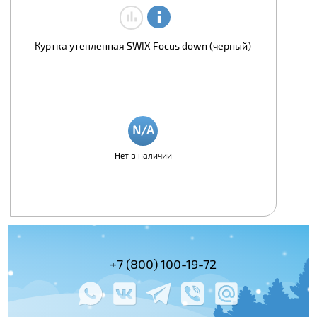
Куртка утепленная SWIX Focus down (черный)
Нет в наличии
(495) 978-61-54
+7 (800) 100-19-72
+7 (495) 143-