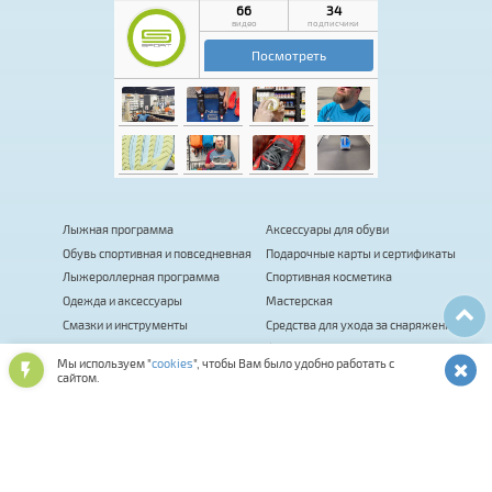
Лыжная программа
Аксессуары для обуви
Обувь спортивная и повседневная
Подарочные карты и сертификаты
Лыжероллерная программа
Спортивная косметика
Одежда и аксессуары
Мастерская
Смазки и инструменты
Средства для ухода за снаряжением
Оптика и шлемы
Фитнес
Мы используем "
cookies
", чтобы Вам было удобно работать с
Сумки, термобаки, чехлы, рюкзаки
Палки для ходьбы
сайтом.
Биатлон
Коньки
Велосипеды
Распродажа
Прокат
Комиссионка
Велоаксессуары