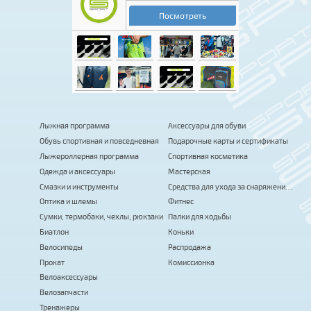
Лыжная программа
Аксессуары для обуви
Обувь спортивная и повседневная
Подарочные карты и сертификаты
Лыжероллерная программа
Спортивная косметика
Одежда и аксессуары
Мастерская
Смазки и инструменты
Средства для ухода за снаряжением
Оптика и шлемы
Фитнес
Сумки, термобаки, чехлы, рюкзаки
Палки для ходьбы
Биатлон
Коньки
Велосипеды
Распродажа
Прокат
Комиссионка
Велоаксессуары
Велозапчасти
Тренажеры