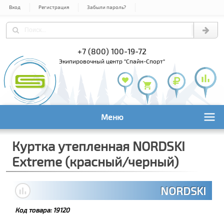
Вход
Регистрация
Забыли пароль?
) 978-61-54
+7 (800) 100-19-72
+7 (495) 1
экипировочный центр "Спайн-Спорт"
Меню
Куртка утепленная NORDSKI
Extreme (красный/черный)
NORDSKI
Код товара:
19120