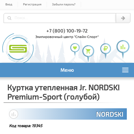
Вход
Регистрация
Забыли пароль?
) 978-61-54
+7 (800) 100-19-72
+7 (495) 1
экипировочный центр "Спайн-Спорт"
Меню
Куртка утепленная Jr. NORDSKI
Premium-Sport (голубой)
NORDSKI
Код товара:
19345