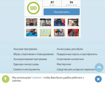
Лыжная программа
Аксессуары для обуви
Обувь спортивная и повседневная
Подарочные карты и сертификаты
Лыжероллерная программа
Спортивная косметика
Одежда и аксессуары
Мастерская
Смазки и инструменты
Средства для ухода за снаряжением
Оптика и шлемы
Фитнес
Мы используем "
cookies
", чтобы Вам было удобно работать с
Сумки, термобаки, чехлы, рюкзаки
Палки для ходьбы
сайтом.
Биатлон
Коньки
Велосипеды
Распродажа
Прокат
Комиссионка
Велоаксессуары