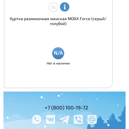
Куртка разминочная женская MOAX Force (серый/
голубой)
Нет в наличии
(495) 978-61-54
+7 (800) 100-19-72
+7 (495) 143-