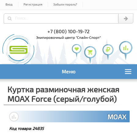
Вход
Регистрация
Забыли пароль?
) 978-61-54
+7 (800) 100-19-72
+7 (495) 1
экипировочный центр "Спайн-Спорт"
Меню
Куртка разминочная женская
MOAX Force (серый/голубой)
MOAX
Код товара:
24835