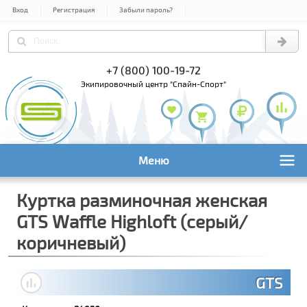
Вход
Регистрация
Забыли пароль?
) 978-61-54
+7 (800) 100-19-72
+7 (495) 1
экипировочный центр "Спайн-Спорт"
Меню
Куртка разминочная женская
GTS Waffle Highloft (серый/
коричневый)
GTS