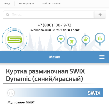
Вход
Регистрация
Забыли пароль?
) 978-61-54
+7 (800) 100-19-72
+7 (495) 1
экипировочный центр "Спайн-Спорт"
Меню
Куртка разминочная SWIX
Dynamic (синий/красный)
SWIX
Код товара:
18891