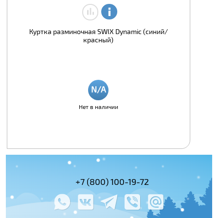
Куртка разминочная SWIX Dynamic (синий/
красный)
Нет в наличии
(495) 978-61-54
+7 (800) 100-19-72
+7 (495) 143-