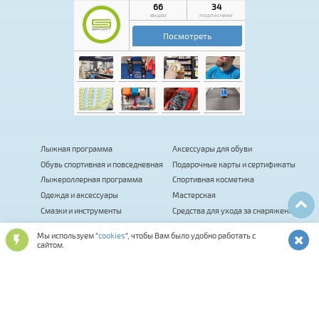
Лыжная программа
Аксессуары для обуви
Обувь спортивная и повседневная
Подарочные карты и сертификаты
Лыжероллерная программа
Спортивная косметика
Одежда и аксессуары
Мастерская
Смазки и инструменты
Средства для ухода за снаряжением
Оптика и шлемы
Фитнес
Мы используем "
cookies
", чтобы Вам было удобно работать с
Сумки, термобаки, чехлы, рюкзаки
Палки для ходьбы
сайтом.
Биатлон
Коньки
Велосипеды
Распродажа
Прокат
Комиссионка
Велоаксессуары