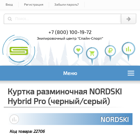
Вход
Регистрация
Забыли пароль?
) 978-61-54
+7 (800) 100-19-72
+7 (495) 1
экипировочный центр "Спайн-Спорт"
Меню
Куртка разминочная NORDSKI
Hybrid Pro (черный/серый)
NORDSKI
Код товара:
22706