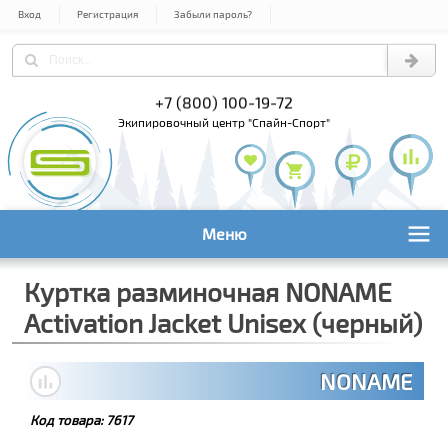
Вход
Регистрация
Забыли пароль?
) 978-61-54
+7 (800) 100-19-72
+7 (495) 1
экипировочный центр "Спайн-Спорт"
Меню
Куртка разминочная NONAME
Activation Jacket Unisex (черный)
NONAME
Код товара:
7617