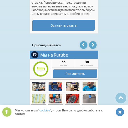
отдыха. Понравилось, что сотрудники
Это супер. Единств
вежливые, не навязывают покупки, но при
размерная сетка.
необходимости всегда помогают с выбором.
половинки или доб
Цены вполне адекватные, особенно если
это делает Rossign
попасть на акцию. Покупку оформили
вас реально классн
быстро, впечатления от посещения остались
только положительные. Если нужен
Оставить отзыв
качественный спортивный инвентарь или
экипировка, этот магазин точно стоит
посетить.
Присоединяйтесь:
Мы используем "
cookies
", чтобы Вам было удобно работать с
сайтом.
Лыжная программа
Аксессуары для обуви
Обувь спортивная и повседневная
Подарочные карты и сертификаты