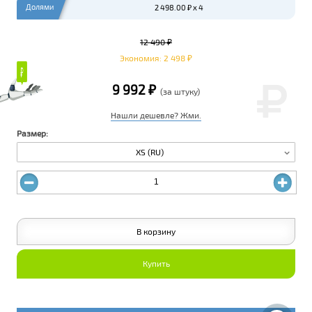
Долями
2 498.00 ₽ x 4
12 490 ₽
Экономия: 2 498 ₽
₽
₽
9 992 ₽
(за штуку)
Нашли дешевле? Жми.
Размер:
XS (RU)
В корзину
Купить