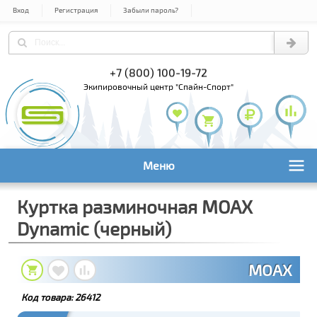
Вход
Регистрация
Забыли пароль?
) 978-61-54
+7 (800) 100-19-72
+7 (495) 1
экипировочный центр "Спайн-Спорт"
Меню
Куртка разминочная MOAX
Dynamic (черный)
MOAX
Код товара:
26412