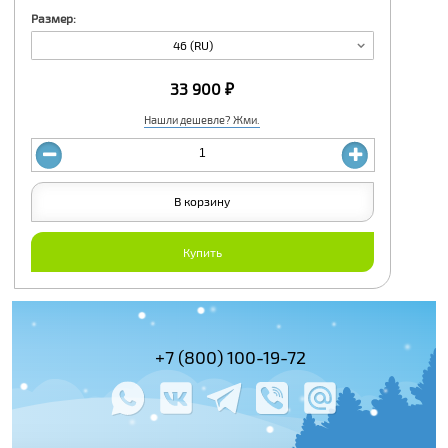
Размер:
46 (RU)
33 900 ₽
Нашли дешевле? Жми.
В корзину
Купить
(495) 978-61-54
+7 (800) 100-19-72
+7 (495) 143-