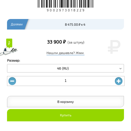
9002973018229
Долями
8 475.00 ₽ x 4
33 900 ₽
₽
₽
(за штуку)
Нашли дешевле? Жми.
Размер:
46 (RU)
В корзину
Купить