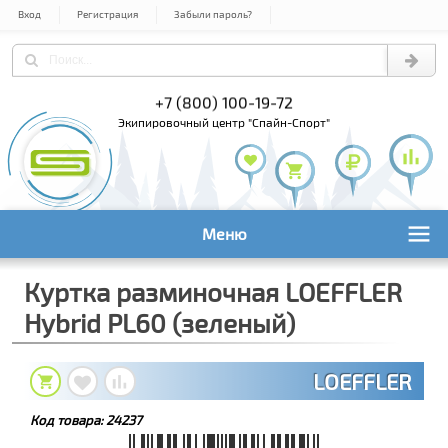
Вход
Регистрация
Забыли пароль?
) 978-61-54
+7 (800) 100-19-72
+7 (495) 1
экипировочный центр "Спайн-Спорт"
Меню
Куртка разминочная LOEFFLER
Hybrid PL60 (зеленый)
LOEFFLER
Код товара:
24237