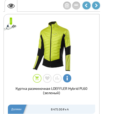
₽
₽
Куртка разминочная LOEFFLER Hybrid PL60
(зеленый)
Долями
8 475.00 ₽ x 4