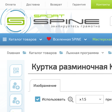
Оплата
Доставка
Возврат
Гарантия
Контакты
Каталог товаров
Каталог товаров
Вселенная SPINE
Вселенная SPINE
Мастерска
Мастерска
Главная
Каталог товаров
Лыжная программа
Куртка разминочная K
Изображение
x 1.5
Использовать
при