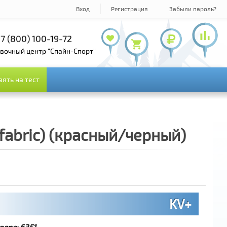
Вход
Регистрация
Забыли пароль?
7 (800) 100-19-72
+7 (495) 143-73-73
овочный центр "Спайн-Спорт"
зять на тест
зять на тест
fabric) (красный/черный)
KV+
вара:
6351