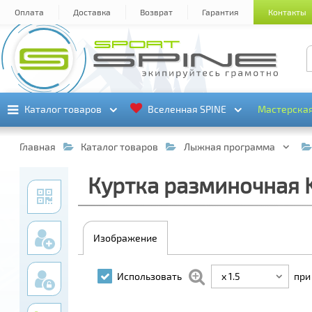
Оплата
Доставка
Возврат
Гарантия
Контакты
Каталог товаров
Каталог товаров
Вселенная SPINE
Вселенная SPINE
Мастерска
Мастерска
Главная
Каталог товаров
Лыжная программа
Куртка разминочная KV
Изображение
x 1.5
Использовать
при