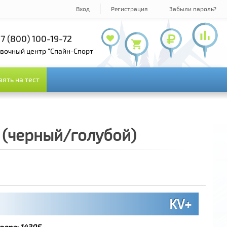
Вход
Регистрация
Забыли пароль?
7 (800) 100-19-72
+7 (495) 143-73-73
овочный центр "Спайн-Спорт"
зять на тест
зять на тест
) (черный/голубой)
KV+
вара:
14395