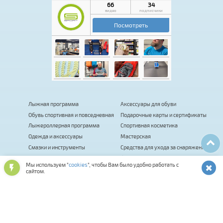
Лыжная программа
Аксессуары для обуви
Обувь спортивная и повседневная
Подарочные карты и сертификаты
Лыжероллерная программа
Спортивная косметика
Одежда и аксессуары
Мастерская
Смазки и инструменты
Средства для ухода за снаряжением
Оптика и шлемы
Фитнес
Мы используем "
cookies
", чтобы Вам было удобно работать с
Сумки, термобаки, чехлы, рюкзаки
Палки для ходьбы
сайтом.
Биатлон
Коньки
Велосипеды
Распродажа
Прокат
Комиссионка
Велоаксессуары