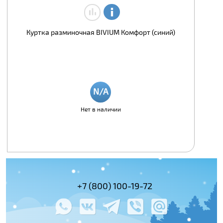
Куртка разминочная BIVIUM Комфорт (синий)
Нет в наличии
(495) 978-61-54
+7 (800) 100-19-72
+7 (495) 143-