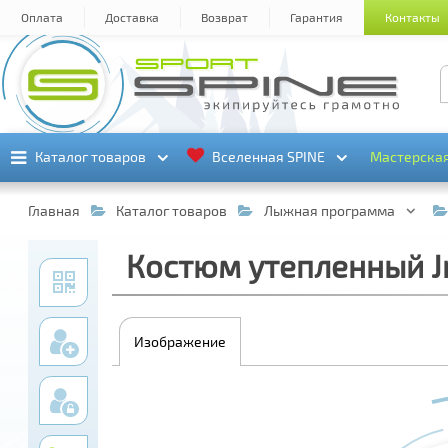
Оплата
Доставка
Возврат
Гарантия
Контакты
Каталог товаров
Каталог товаров
Вселенная SPINE
Вселенная SPINE
Мастерска
Мастерска
Главная
Каталог товаров
Лыжная программа
Костюм утепленный Jr
Изображение