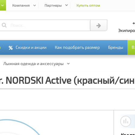
Компания
Партнеры
Купить оптом
+7 (495) 978-61-54
+
экипир
я
я
Скидки и акции
Скидки и акции
Как подобрать размер
Как подобрать размер
Бренды
Бренды
В
В
Лыжная одежда и аксессуары
. NORDSKI Active (красный/син
Код то