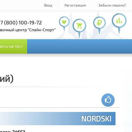
Вход
Регистрация
Забыли пароль?
7 (800) 100-19-72
+7 (495) 143-73-73
овочный центр "Спайн-Спорт"
зять на тест
зять на тест
ий)
NORDSKI
вара:
24652