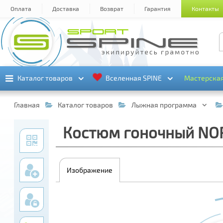
Оплата
Доставка
Возврат
Гарантия
Контакты
Каталог товаров
Каталог товаров
Вселенная SPINE
Вселенная SPINE
Мастерска
Мастерска
Главная
Каталог товаров
Лыжная программа
Костюм гоночный NOR
Изображение