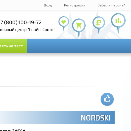
Вход
Регистрация
Забыли пароль?
7 (800) 100-19-72
+7 (495) 978-61-54
+7 (495) 143-73-73
овочный центр "Спайн-Спорт"
зять на тест
зять на тест
NORDSKI
вара:
24644