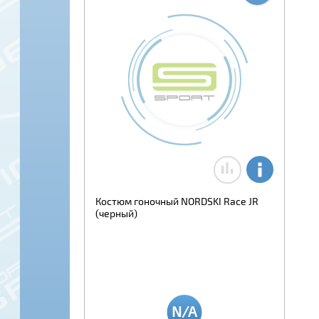
Костюм гоночный NORDSKI Race JR
(черный)