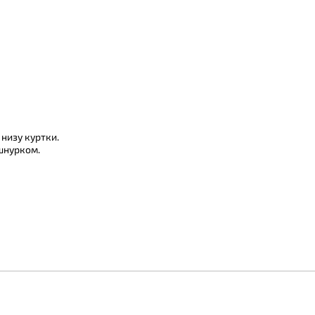
низу куртки.
шнурком.