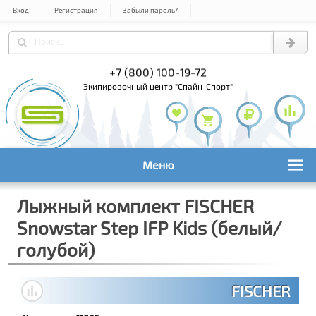
Вход
Регистрация
Забыли пароль?
) 978-61-54
+7 (800) 100-19-72
+7 (495) 1
экипировочный центр "Спайн-Спорт"
Меню
Лыжный комплект FISCHER
Snowstar Step IFP Kids (белый/
голубой)
FISCHER